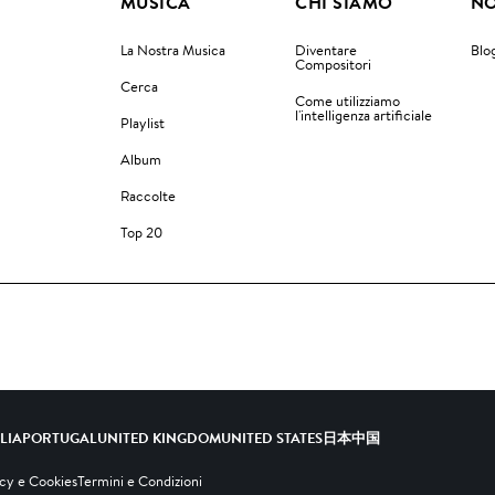
MUSICA
CHI SIAMO
NO
La Nostra Musica
Diventare
Blo
Compositori
Cerca
Come utilizziamo
l'intelligenza artificiale
Playlist
Album
Raccolte
Top 20
ALIA
PORTUGAL
UNITED KINGDOM
UNITED STATES
日本
中国
acy e Cookies
Termini e Condizioni