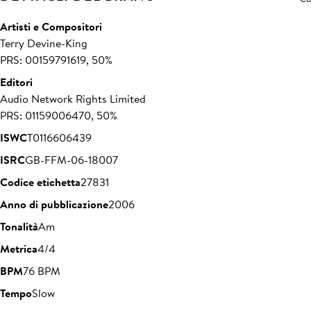
Artisti e Compositori
Terry Devine-King
PRS: 00159791619, 50%
Editori
Audio Network Rights Limited
PRS: 01159006470, 50%
ISWC
T0116606439
ISRC
GB-FFM-06-18007
Codice etichetta
27831
Anno di pubblicazione
2006
Tonalità
Am
Metrica
4/4
BPM
76 BPM
Tempo
Slow