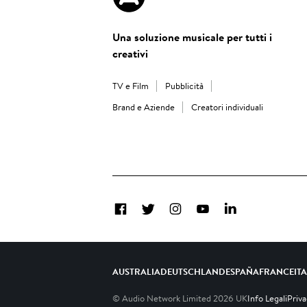
Una soluzione musicale per tutti i
creativi
TV e Film
Pubblicità
Brand e Aziende
Creatori individuali
Facebook
Twitter
Instagram
YouTube
LinkedIn
AUSTRALIA
DEUTSCHLAND
ESPAÑA
FRANCE
IT
© Audio Network Limited
2026
UK
Info Legali
Priv