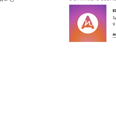
E
T
9
M