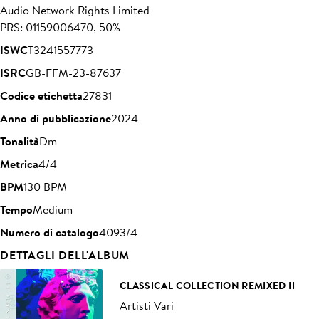
Audio Network Rights Limited
PRS: 01159006470, 50%
ISWC
T3241557773
ISRC
GB-FFM-23-87637
Codice etichetta
27831
Anno di pubblicazione
2024
Tonalità
Dm
Metrica
4/4
BPM
130 BPM
Tempo
Medium
Numero di catalogo
4093/4
DETTAGLI DELL'ALBUM
CLASSICAL COLLECTION REMIXED II
Artisti Vari