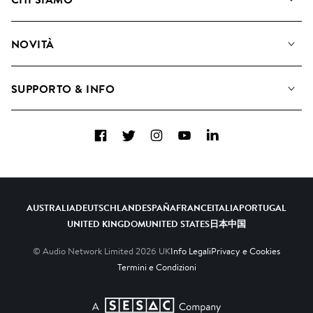
Cerca
Diventare Compositori
Playlist
NOVITÀ
Come utilizziamo l'intelligenza artificiale
Album
Blog
Raccolte
SUPPORTO & INFO
Top 20
FAQ
Facebook
Twitter
Instagram
YouTube
LinkedIn
Contattaci
AUSTRALIA
DEUTSCHLAND
ESPAÑA
FRANCE
ITALIA
PORTUGAL
UNITED KINGDOM
UNITED STATES
日本
中国
© Audio Network Limited
2026
UK
Info Legali
Privacy e Cookies
Termini e Condizioni
A SESAC Company