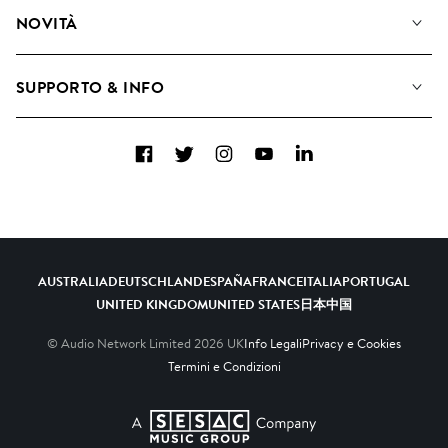
Diventare Compositori
Playlist
NOVITÀ
Come utilizziamo l'intelligenza artificiale
Album
Blog
Raccolte
SUPPORTO & INFO
Top 20
FAQ
Facebook
Twitter
Instagram
YouTube
LinkedIn
Contattaci
AUSTRALIA
DEUTSCHLAND
ESPAÑA
FRANCE
ITALIA
PORTUGAL
UNITED KINGDOM
UNITED STATES
日本
中国
© Audio Network Limited
2026
UK
Info Legali
Privacy e Cookies
Termini e Condizioni
A SESAC Company