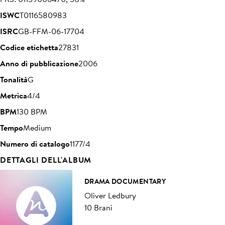
ISWC
T0116580983
ISRC
GB-FFM-06-17704
Codice etichetta
27831
Anno di pubblicazione
2006
Tonalità
G
Metrica
4/4
BPM
130 BPM
Tempo
Medium
Numero di catalogo
1177/4
DETTAGLI DELL'ALBUM
DRAMA DOCUMENTARY
Oliver Ledbury
10 Brani