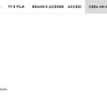
A
TV E FILM
BRAND E AZIENDE
ACCEDI
CREA UN
ssion
.