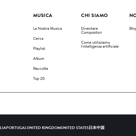
MUSICA
CHI SIAMO
NO
La Nostra Musica
Diventare
Blo
Compositori
Cerca
Come utilizziamo
l'intelligenza artificiale
Playlist
Album
Raccolte
Top 20
ALIA
PORTUGAL
UNITED KINGDOM
UNITED STATES
日本
中国