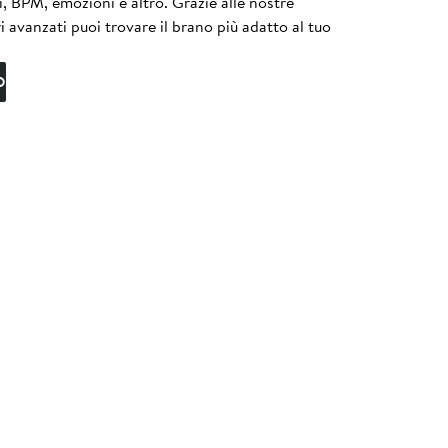
i, BPM, emozioni e altro. Grazie alle nostre
tri avanzati puoi trovare il brano più adatto al tuo
O