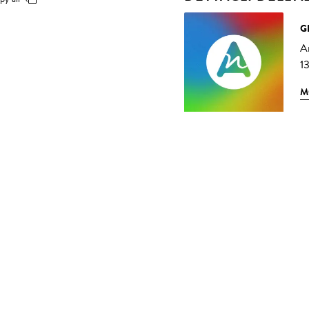
G
Ar
1
M