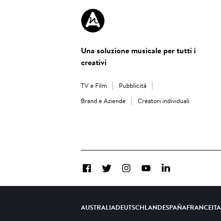
Una soluzione musicale per tutti i
creativi
TV e Film
Pubblicità
Brand e Aziende
Creatori individuali
Facebook
Twitter
Instagram
YouTube
LinkedIn
AUSTRALIA
DEUTSCHLAND
ESPAÑA
FRANCE
IT