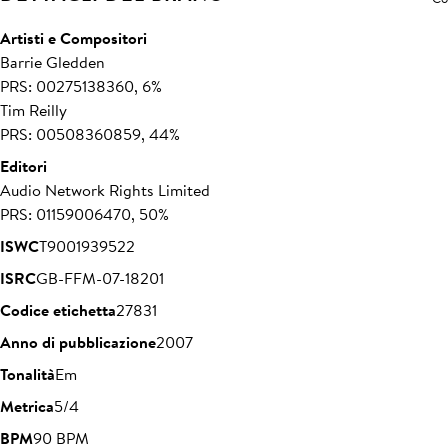
Artisti e Compositori
Barrie Gledden
PRS: 00275138360, 6%
Tim Reilly
PRS: 00508360859, 44%
Editori
Audio Network Rights Limited
PRS: 01159006470, 50%
ISWC
T9001939522
ISRC
GB-FFM-07-18201
Codice etichetta
27831
Anno di pubblicazione
2007
Tonalità
Em
Metrica
5/4
BPM
90 BPM