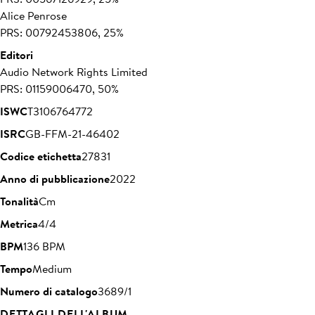
Alice Penrose
PRS: 00792453806, 25%
Editori
Audio Network Rights Limited
PRS: 01159006470, 50%
ISWC
T3106764772
ISRC
GB-FFM-21-46402
Codice etichetta
27831
Anno di pubblicazione
2022
Tonalità
Cm
Metrica
4/4
BPM
136 BPM
Tempo
Medium
Numero di catalogo
3689/1
DETTAGLI DELL'ALBUM