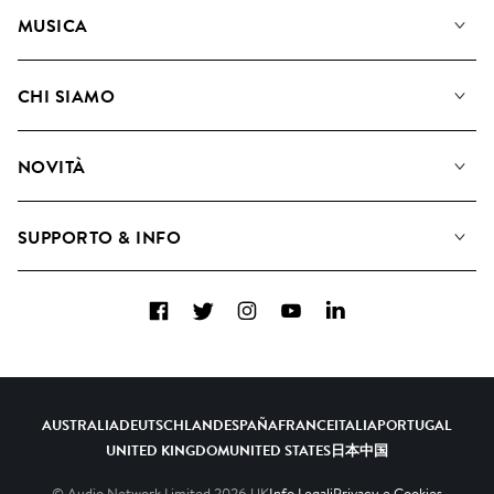
MUSICA
La Nostra Musica
CHI SIAMO
Cerca
Diventare Compositori
Playlist
NOVITÀ
Come utilizziamo l'intelligenza artificiale
Album
Blog
Raccolte
SUPPORTO & INFO
Top 20
FAQ
Facebook
Twitter
Instagram
YouTube
LinkedIn
Contattaci
AUSTRALIA
DEUTSCHLAND
ESPAÑA
FRANCE
ITALIA
PORTUGAL
UNITED KINGDOM
UNITED STATES
日本
中国
© Audio Network Limited
2026
UK
Info Legali
Privacy e Cookies