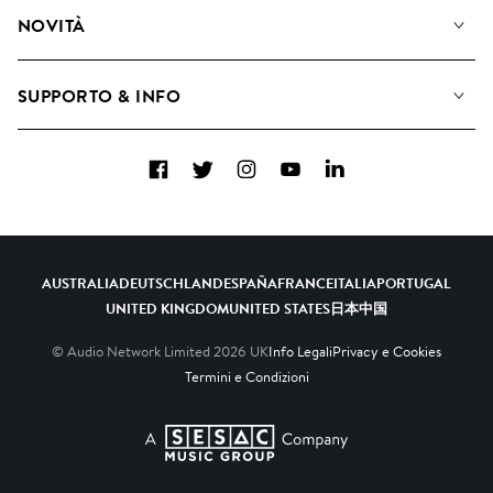
Diventare Compositori
Playlist
NOVITÀ
Come utilizziamo l'intelligenza artificiale
Album
Blog
Raccolte
SUPPORTO & INFO
Top 20
FAQ
Facebook
Twitter
Instagram
YouTube
LinkedIn
Contattaci
AUSTRALIA
DEUTSCHLAND
ESPAÑA
FRANCE
ITALIA
PORTUGAL
UNITED KINGDOM
UNITED STATES
日本
中国
© Audio Network Limited
2026
UK
Info Legali
Privacy e Cookies
Termini e Condizioni
A SESAC Company