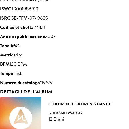
ISWC
T9001986910
ISRC
GB-FFM-07-19609
Codice etichetta
27831
Anno di pubblicazione
2007
Tonalità
C
Metrica
4/4
BPM
120 BPM
Tempo
Fast
Numero di catalogo
1196/9
DETTAGLI DELL'ALBUM
CHILDREN, CHILDREN'S DANCE
Christian Marsac
12 Brani