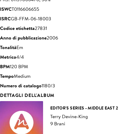
ISWC
T0116606655
ISRC
GB-FFM-06-18003
Codice etichetta
27831
Anno di pubblicazione
2006
Tonalità
Em
Metrica
4/4
BPM
120 BPM
Tempo
Medium
Numero di catalogo
1180/3
DETTAGLI DELL'ALBUM
EDITOR'S SERIES - MIDDLE EAST 2
Terry Devine-King
9 Brani