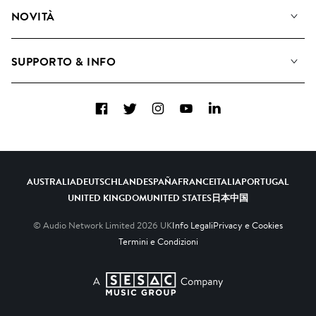
Diventare Compositori
Playlist
NOVITÀ
Come utilizziamo l'intelligenza artificiale
Album
Blog
Raccolte
SUPPORTO & INFO
Top 20
FAQ
Facebook
Twitter
Instagram
YouTube
LinkedIn
Contattaci
AUSTRALIA
DEUTSCHLAND
ESPAÑA
FRANCE
ITALIA
PORTUGAL
UNITED KINGDOM
UNITED STATES
日本
中国
© Audio Network Limited
2026
UK
Info Legali
Privacy e Cookies
Termini e Condizioni
A SESAC Company