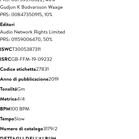
Gudjon K Bodvarsson Waage
PRS: 00847350915, 10%
Editori
Audio Network Rights Limited
PRS: 01159006470, 50%
ISWC
T3005387311
ISRC
GB-FFM-19-09232
Codice etichetta
27831
Anno di pubblicazione
2019
Tonalità
Gm
Metrica
4/4
BPM
100 BPM
Tempo
Slow
Numero di catalogo
3179/2
DETTAGLI DELL'ALBUM