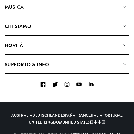
MUSICA
La Nostra Musica
CHI SIAMO
Cerca
Diventare Compositori
Playlist
NOVITÀ
Come utilizziamo l'intelligenza artificiale
Album
Blog
Raccolte
SUPPORTO & INFO
Top 20
FAQ
Facebook
Twitter
Instagram
YouTube
LinkedIn
Contattaci
AUSTRALIA
DEUTSCHLAND
ESPAÑA
FRANCE
ITALIA
PORTUGAL
UNITED KINGDOM
UNITED STATES
日本
中国
© Audio Network Limited
2026
UK
Info Legali
Privacy e Cookies