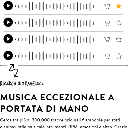
MUSICA ECCEZIONALE A
PORTATA DI MANO
Cerca tra più di 300.000 tracce originali filtrandole per stati
d'animo, stile musicale, strumenti, BPM, emozioni e altro. Grazie