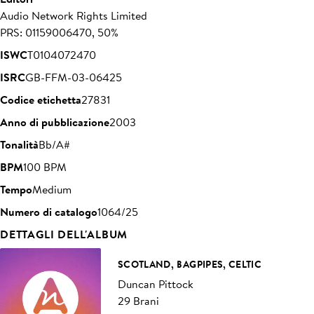
Audio Network Rights Limited
PRS: 01159006470, 50%
ISWC
T0104072470
ISRC
GB-FFM-03-06425
Codice etichetta
27831
Anno di pubblicazione
2003
Tonalità
Bb/A#
BPM
100 BPM
Tempo
Medium
Numero di catalogo
1064/25
DETTAGLI DELL'ALBUM
SCOTLAND, BAGPIPES, CELTIC
Duncan Pittock
29 Brani