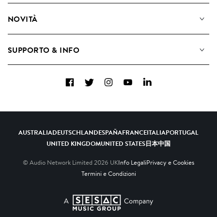
Diventare Compositori
Playlist
NOVITÀ
Come utilizziamo l'intelligenza artificiale
Album
Blog
Raccolte
SUPPORTO & INFO
Top 20
FAQ
Facebook
Twitter
Instagram
YouTube
LinkedIn
Contattaci
AUSTRALIA
DEUTSCHLAND
ESPAÑA
FRANCE
ITALIA
PORTUGAL
UNITED KINGDOM
UNITED STATES
日本
中国
© Audio Network Limited
2026
UK
Info Legali
Privacy e Cookies
Termini e Condizioni
A SESAC Company