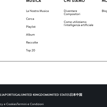
MUSICA
CHI SIAMO
NO
La Nostra Musica
Diventare
Blo
Compositori
Cerca
Come utilizziamo
l'intelligenza artificiale
Playlist
Album
Raccolte
Top 20
ALIA
PORTUGAL
UNITED KINGDOM
UNITED STATES
日本
中国
acy e Cookies
Termini e Condizioni