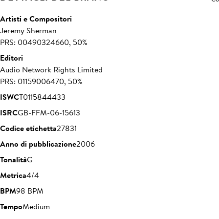
Artisti e Compositori
Jeremy Sherman
PRS: 00490324660, 50%
Editori
Audio Network Rights Limited
PRS: 01159006470, 50%
ISWC
T0115844433
ISRC
GB-FFM-06-15613
Codice etichetta
27831
Anno di pubblicazione
2006
Tonalità
G
Metrica
4/4
BPM
98 BPM
Tempo
Medium