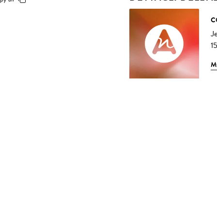
C
J
1
M