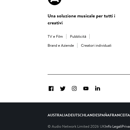
Una soluzione musicale per tutti i
creativi
TV e Film
Pubblicità
Brand e Aziende
Creatori individuali
Facebook
Twitter
Instagram
YouTube
LinkedIn
AUSTRALIA
DEUTSCHLAND
ESPAÑA
FRANCE
IT
© Audio Network Limited
2026
UK
Info Legali
Priv