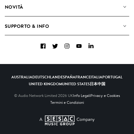
Diventare Compositori
Playlist
NOVITÀ
Come utilizziamo l'intelligenza artificiale
Album
Blog
Raccolte
SUPPORTO & INFO
Top 20
FAQ
Facebook
Twitter
Instagram
YouTube
LinkedIn
Contattaci
AUSTRALIA
DEUTSCHLAND
ESPAÑA
FRANCE
ITALIA
PORTUGAL
UNITED KINGDOM
UNITED STATES
日本
中国
© Audio Network Limited
2026
UK
Info Legali
Privacy e Cookies
Termini e Condizioni
A SESAC Company