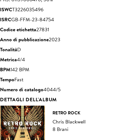
ISWC
T3226035496
ISRC
GB-FFM-23-84754
Codice etichetta
27831
Anno di pubblicazione
2023
Tonalità
D
Metrica
4/4
BPM
142 BPM
Tempo
Fast
Numero di catalogo
4044/5
DETTAGLI DELL'ALBUM
RETRO ROCK
Chris Blackwell
8 Brani