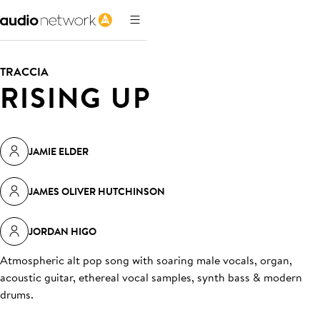
TRACCIA
RISING UP
JAMIE ELDER
JAMES OLIVER HUTCHINSON
JORDAN HIGO
Atmospheric alt pop song with soaring male vocals, organ,
acoustic guitar, ethereal vocal samples, synth bass & modern
drums
.