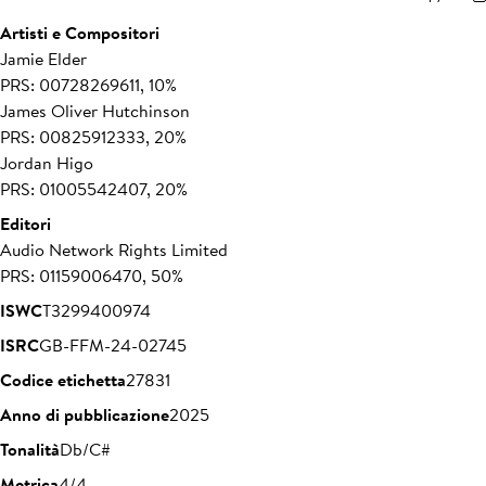
Artisti e Compositori
Jamie Elder
PRS: 00728269611, 10%
James Oliver Hutchinson
PRS: 00825912333, 20%
Jordan Higo
PRS: 01005542407, 20%
Editori
Audio Network Rights Limited
PRS: 01159006470, 50%
ISWC
T3299400974
ISRC
GB-FFM-24-02745
Codice etichetta
27831
Anno di pubblicazione
2025
Tonalità
Db/C#
Metrica
4/4