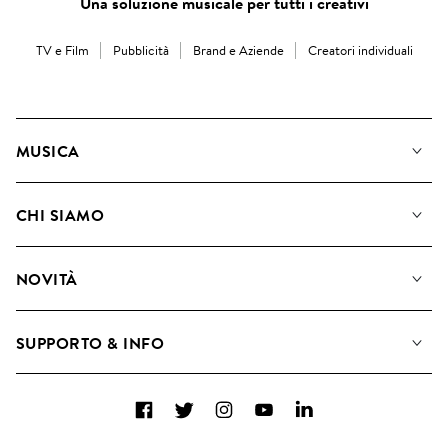
Una soluzione musicale per tutti i creativi
TV e Film
Pubblicità
Brand e Aziende
Creatori individuali
MUSICA
La Nostra Musica
CHI SIAMO
Cerca
Diventare Compositori
Playlist
NOVITÀ
Come utilizziamo l'intelligenza artificiale
Album
Blog
Raccolte
SUPPORTO & INFO
Top 20
FAQ
Facebook
Twitter
Instagram
YouTube
LinkedIn
Contattaci