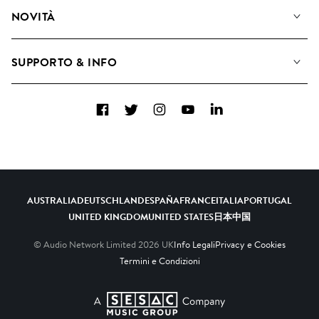
Diventare Compositori
Playlist
NOVITÀ
Come utilizziamo l'intelligenza artificiale
Album
Blog
Raccolte
SUPPORTO & INFO
Top 20
FAQ
Facebook
Twitter
Instagram
YouTube
LinkedIn
Contattaci
AUSTRALIA
DEUTSCHLAND
ESPAÑA
FRANCE
ITALIA
PORTUGAL
UNITED KINGDOM
UNITED STATES
日本
中国
© Audio Network Limited
2026
UK
Info Legali
Privacy e Cookies
Termini e Condizioni
A SESAC Company