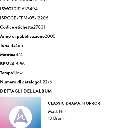
ISWC
T0112633494
ISRC
GB-FFM-05-12206
Codice etichetta
27831
Anno di pubblicazione
2005
Tonalità
Gm
Metrica
4/4
BPM
74 BPM
Tempo
Slow
Numero di catalogo
1122/6
DETTAGLI DELL'ALBUM
CLASSIC DRAMA, HORROR
Matt Hill
13 Brani