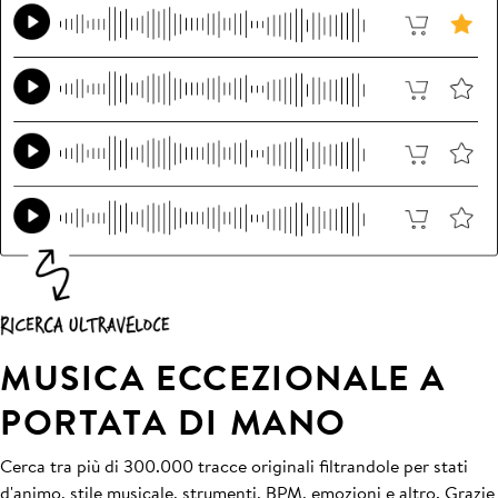
MUSICA ECCEZIONALE A
PORTATA DI MANO
Cerca tra più di 300.000 tracce originali filtrandole per stati
d'animo, stile musicale, strumenti, BPM, emozioni e altro. Grazie