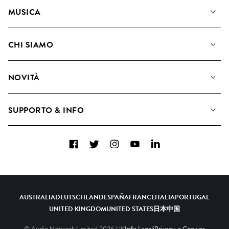
MUSICA
La Nostra Musica
CHI SIAMO
Cerca
Diventare Compositori
Playlist
NOVITÀ
Come utilizziamo l'intelligenza artificiale
Album
Blog
Raccolte
SUPPORTO & INFO
Top 20
FAQ
Facebook
Twitter
Instagram
YouTube
LinkedIn
Contattaci
AUSTRALIA
DEUTSCHLAND
ESPAÑA
FRANCE
ITALIA
PORTUGAL
UNITED KINGDOM
UNITED STATES
日本
中国
© Audio Network Limited
2026
UK
Info Legali
Privacy e Cookies