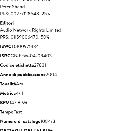
Peter Shand
PRS: 00277128548, 25%
Editori
Audio Network Rights Limited
PRS: 01159006470, 50%
ISWC
T0100971434
ISRC
GB-FFM-04-08403
Codice etichetta
27831
Anno di pubblicazione
2004
Tonalità
Am
Metrica
4/4
BPM
147 BPM
Tempo
Fast
Numero di catalogo
1084/3
DETTAGLI DELL'ALBUM