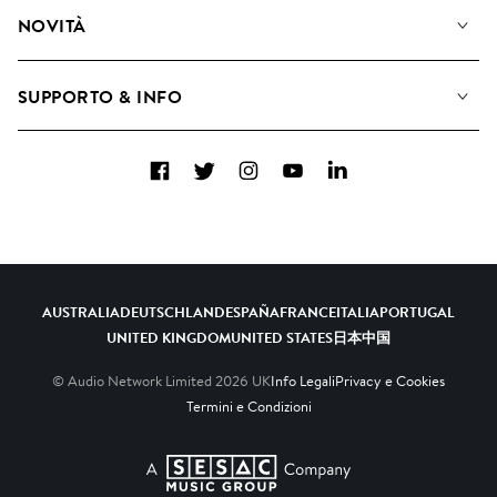
Diventare Compositori
Playlist
NOVITÀ
Come utilizziamo l'intelligenza artificiale
Album
Blog
Raccolte
SUPPORTO & INFO
Top 20
FAQ
Facebook
Twitter
Instagram
YouTube
LinkedIn
Contattaci
AUSTRALIA
DEUTSCHLAND
ESPAÑA
FRANCE
ITALIA
PORTUGAL
UNITED KINGDOM
UNITED STATES
日本
中国
© Audio Network Limited
2026
UK
Info Legali
Privacy e Cookies
Termini e Condizioni
A SESAC Company