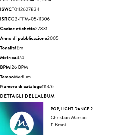
ISWC
T0112627834
ISRC
GB-FFM-05-11306
Codice etichetta
27831
Anno di pubblicazione
2005
Tonalità
Em
Metrica
4/4
BPM
126 BPM
Tempo
Medium
Numero di catalogo
1113/6
DETTAGLI DELL'ALBUM
POP, LIGHT DANCE 2
Christian Marsac
11 Brani