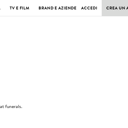
A
TV E FILM
BRAND E AZIENDE
ACCEDI
CREA UN
at funerals
.