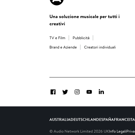
Una soluzione musicale per tutti i
creativi
TV e Film
Pubblicità
Brand e Aziende
Creatori individuali
Facebook
Twitter
Instagram
YouTube
LinkedIn
AUSTRALIA
DEUTSCHLAND
ESPAÑA
FRANCE
IT
© Audio Network Limited
2026
UK
Info Legali
Priv