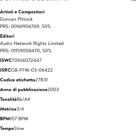
Artisti e Compositori
Duncan Pittock
PRS: 00161906769, 50%
Editori
Audio Network Rights Limited
PRS: 01159006470, 50%
ISWC
T0104072447
ISRC
GB-FFM-03-06422
Codice etichetta
27831
Anno di pubblicazione
2003
Tonalità
Bb/A#
Metrica
3/4
BPM
107 BPM
Tempo
Slow