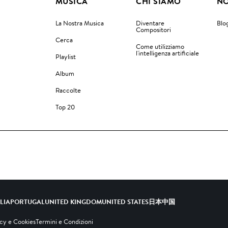
MUSICA
CHI SIAMO
NO
La Nostra Musica
Diventare
Blo
Compositori
Cerca
Come utilizziamo
l'intelligenza artificiale
Playlist
Album
Raccolte
Top 20
ALIA
PORTUGAL
UNITED KINGDOM
UNITED STATES
日本
中国
acy e Cookies
Termini e Condizioni