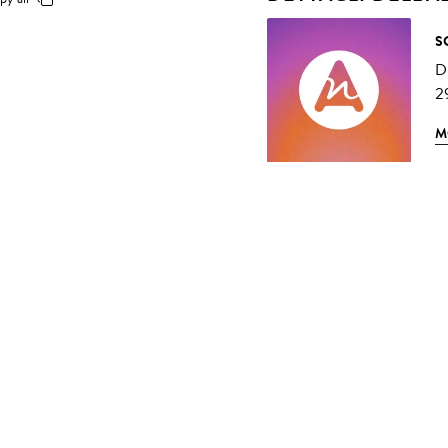
S
D
2
M