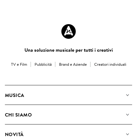
Una soluzione musicale per tutti i creativi
TV e Film
Pubblicità
Brand e Aziende
Creatori individuali
MUSICA
La Nostra Musica
CHI SIAMO
Cerca
Diventare Compositori
Playlist
NOVITÀ