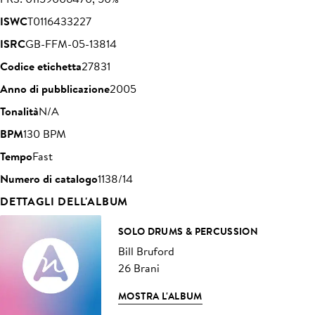
ISWC
T0116433227
ISRC
GB-FFM-05-13814
Codice etichetta
27831
Anno di pubblicazione
2005
Tonalità
N/A
BPM
130 BPM
Tempo
Fast
Numero di catalogo
1138/14
DETTAGLI DELL'ALBUM
SOLO DRUMS & PERCUSSION
Bill Bruford
26 Brani
MOSTRA L'ALBUM