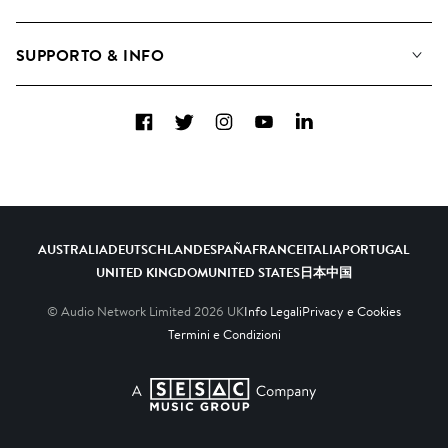
Come utilizziamo l'intelligenza artificiale
Album
Blog
Raccolte
SUPPORTO & INFO
Top 20
FAQ
Facebook
Twitter
Instagram
YouTube
LinkedIn
Contattaci
AUSTRALIA
DEUTSCHLAND
ESPAÑA
FRANCE
ITALIA
PORTUGAL
UNITED KINGDOM
UNITED STATES
日本
中国
© Audio Network Limited
2026
UK
Info Legali
Privacy e Cookies
Termini e Condizioni
A SESAC Company