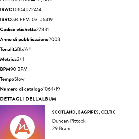
ISWC
T0104072414
ISRC
GB-FFM-03-06419
Codice etichetta
27831
Anno di pubblicazione
2003
Tonalità
Bb/A#
Metrica
2/4
BPM
90 BPM
Tempo
Slow
Numero di catalogo
1064/19
DETTAGLI DELL'ALBUM
SCOTLAND, BAGPIPES, CELTIC
Duncan Pittock
29 Brani