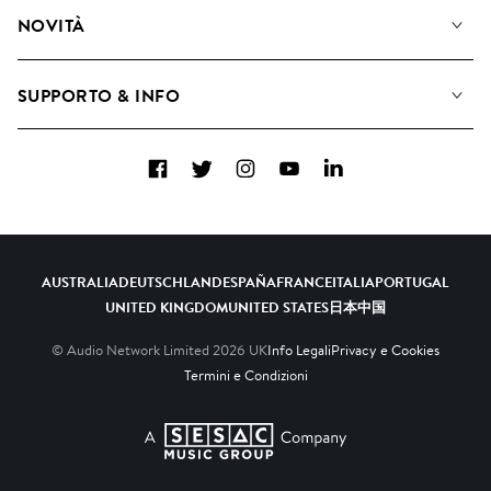
Diventare Compositori
Playlist
NOVITÀ
Come utilizziamo l'intelligenza artificiale
Album
Blog
Raccolte
SUPPORTO & INFO
Top 20
FAQ
Facebook
Twitter
Instagram
YouTube
LinkedIn
Contattaci
AUSTRALIA
DEUTSCHLAND
ESPAÑA
FRANCE
ITALIA
PORTUGAL
UNITED KINGDOM
UNITED STATES
日本
中国
© Audio Network Limited
2026
UK
Info Legali
Privacy e Cookies
Termini e Condizioni
A SESAC Company