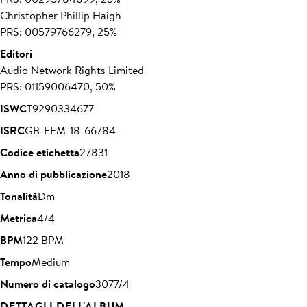
Christopher Phillip Haigh
PRS: 00579766279, 25%
Editori
Audio Network Rights Limited
PRS: 01159006470, 50%
ISWC
T9290334677
ISRC
GB-FFM-18-66784
Codice etichetta
27831
Anno di pubblicazione
2018
Tonalità
Dm
Metrica
4/4
BPM
122 BPM
Tempo
Medium
Numero di catalogo
3077/4
DETTAGLI DELL'ALBUM