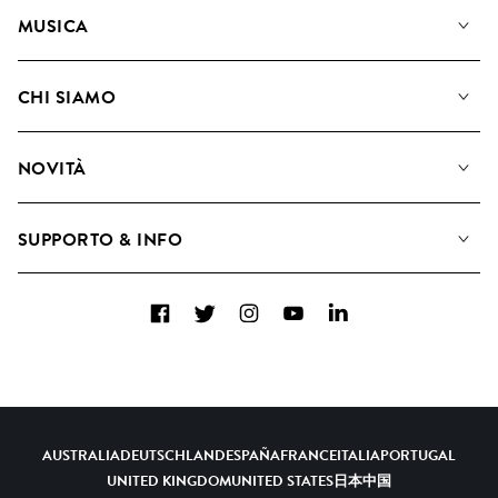
MUSICA
La Nostra Musica
CHI SIAMO
Cerca
Diventare Compositori
Playlist
NOVITÀ
Come utilizziamo l'intelligenza artificiale
Album
Blog
Raccolte
SUPPORTO & INFO
Top 20
FAQ
Facebook
Twitter
Instagram
YouTube
LinkedIn
Contattaci
AUSTRALIA
DEUTSCHLAND
ESPAÑA
FRANCE
ITALIA
PORTUGAL
UNITED KINGDOM
UNITED STATES
日本
中国