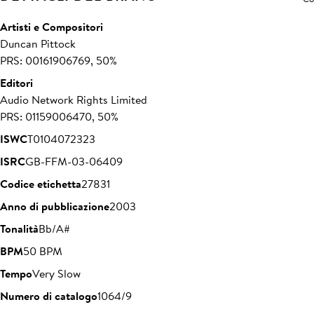
Artisti e Compositori
Duncan Pittock
PRS: 00161906769, 50%
Editori
Audio Network Rights Limited
PRS: 01159006470, 50%
ISWC
T0104072323
ISRC
GB-FFM-03-06409
Codice etichetta
27831
Anno di pubblicazione
2003
Tonalità
Bb/A#
BPM
50 BPM
Tempo
Very Slow
Numero di catalogo
1064/9