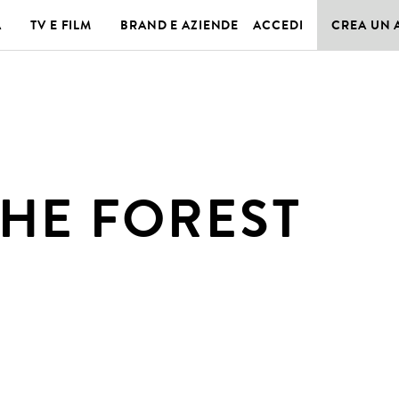
A
TV E FILM
BRAND E AZIENDE
ACCEDI
CREA UN
THE FOREST