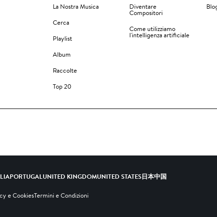
La Nostra Musica
Diventare
Blo
Compositori
Cerca
Come utilizziamo
l'intelligenza artificiale
Playlist
Album
Raccolte
Top 20
ALIA
PORTUGAL
UNITED KINGDOM
UNITED STATES
日本
中国
acy e Cookies
Termini e Condizioni