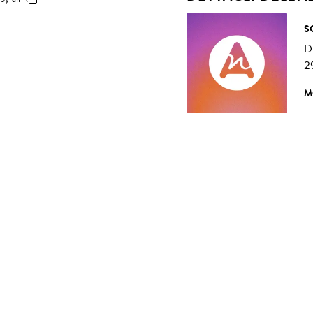
S
D
2
M