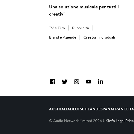
Una soluzione musicale per tutti i
creativi
TV e Film
Pubblicità
Brand e Aziende
Creatori individuali
Facebook
Twitter
Instagram
YouTube
LinkedIn
AUSTRALIA
DEUTSCHLAND
ESPAÑA
FRANCE
IT
© Audio Network Limited
2026
UK
Info Legali
Priv