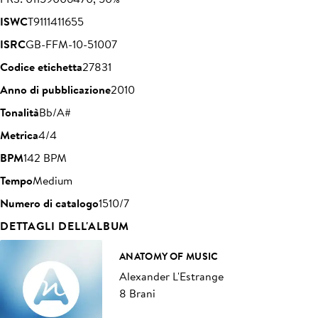
ISWC
T9111411655
ISRC
GB-FFM-10-51007
Codice etichetta
27831
Anno di pubblicazione
2010
Tonalità
Bb/A#
Metrica
4/4
BPM
142 BPM
Tempo
Medium
Numero di catalogo
1510/7
DETTAGLI DELL'ALBUM
ANATOMY OF MUSIC
Alexander L'Estrange
8 Brani