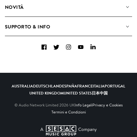
Diventare Compositori
Playlist
NOVITÀ
Come utilizziamo l'intelligenza artificiale
Album
Blog
Raccolte
SUPPORTO & INFO
Top 20
FAQ
Facebook
Twitter
Instagram
YouTube
LinkedIn
Contattaci
AUSTRALIA
DEUTSCHLAND
ESPAÑA
FRANCE
ITALIA
PORTUGAL
UNITED KINGDOM
UNITED STATES
日本
中国
© Audio Network Limited
2026
UK
Info Legali
Privacy e Cookies
Termini e Condizioni
A SESAC Company