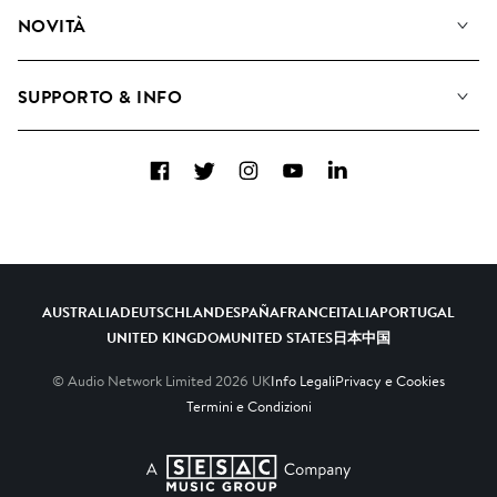
Diventare Compositori
Playlist
NOVITÀ
Come utilizziamo l'intelligenza artificiale
Album
Blog
Raccolte
SUPPORTO & INFO
Top 20
FAQ
Facebook
Twitter
Instagram
YouTube
LinkedIn
Contattaci
AUSTRALIA
DEUTSCHLAND
ESPAÑA
FRANCE
ITALIA
PORTUGAL
UNITED KINGDOM
UNITED STATES
日本
中国
© Audio Network Limited
2026
UK
Info Legali
Privacy e Cookies
Termini e Condizioni
A SESAC Company