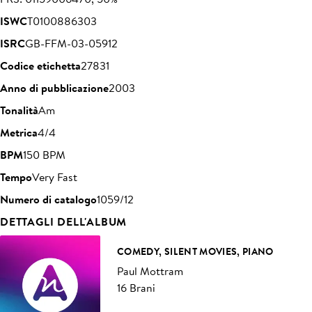
ISWC
T0100886303
ISRC
GB-FFM-03-05912
Codice etichetta
27831
Anno di pubblicazione
2003
Tonalità
Am
Metrica
4/4
BPM
150 BPM
Tempo
Very Fast
Numero di catalogo
1059/12
DETTAGLI DELL'ALBUM
COMEDY, SILENT MOVIES, PIANO
Paul Mottram
16 Brani