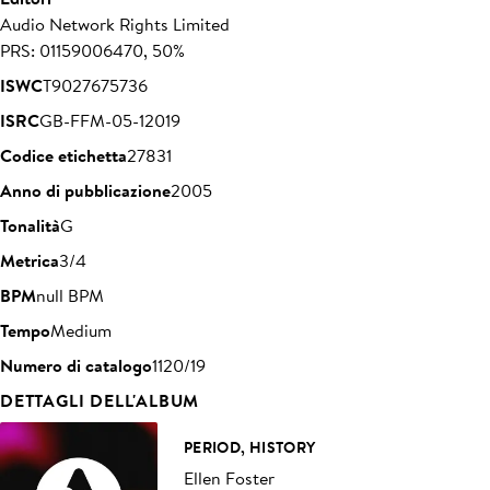
Audio Network Rights Limited
PRS: 01159006470, 50%
ISWC
T9027675736
ISRC
GB-FFM-05-12019
Codice etichetta
27831
Anno di pubblicazione
2005
Tonalità
G
Metrica
3/4
BPM
null BPM
Tempo
Medium
Numero di catalogo
1120/19
DETTAGLI DELL'ALBUM
PERIOD, HISTORY
Ellen Foster