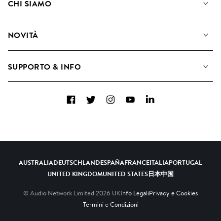
CHI SIAMO
Cerca
Diventare Compositori
Playlist
NOVITÀ
Come utilizziamo l'intelligenza artificiale
Album
Blog
Raccolte
SUPPORTO & INFO
Top 20
FAQ
Facebook
Twitter
Instagram
YouTube
LinkedIn
Contattaci
AUSTRALIA
DEUTSCHLAND
ESPAÑA
FRANCE
ITALIA
PORTUGAL
UNITED KINGDOM
UNITED STATES
日本
中国
© Audio Network Limited
2026
UK
Info Legali
Privacy e Cookies
Termini e Condizioni