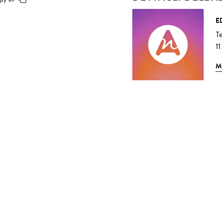
E
T
11
M