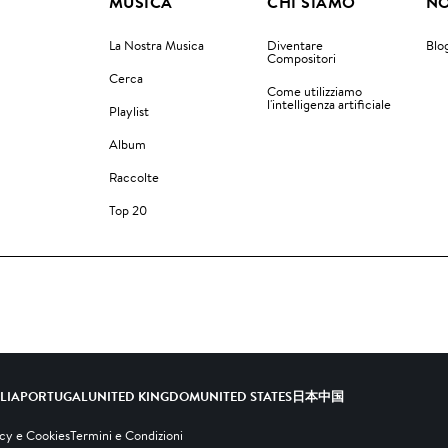
MUSICA
CHI SIAMO
NO
La Nostra Musica
Diventare
Blo
Compositori
Cerca
Come utilizziamo
l'intelligenza artificiale
Playlist
Album
Raccolte
Top 20
ALIA
PORTUGAL
UNITED KINGDOM
UNITED STATES
日本
中国
acy e Cookies
Termini e Condizioni