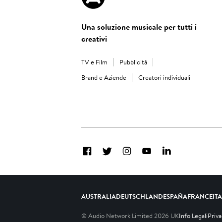
Una soluzione musicale per tutti i
creativi
TV e Film
Pubblicità
Brand e Aziende
Creatori individuali
Facebook
Twitter
Instagram
YouTube
LinkedIn
AUSTRALIA
DEUTSCHLAND
ESPAÑA
FRANCE
IT
© Audio Network Limited
2026
UK
Info Legali
Priv