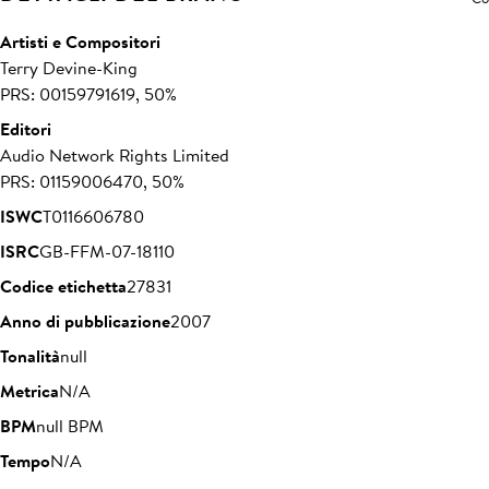
Artisti e Compositori
Terry Devine-King
PRS: 00159791619, 50%
Editori
Audio Network Rights Limited
PRS: 01159006470, 50%
ISWC
T0116606780
ISRC
GB-FFM-07-18110
Codice etichetta
27831
Anno di pubblicazione
2007
Tonalità
null
Metrica
N/A
BPM
null BPM
Tempo
N/A