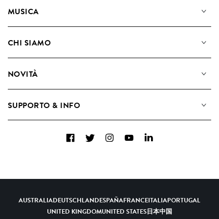
MUSICA
La Nostra Musica
CHI SIAMO
Cerca
Diventare Compositori
Playlist
NOVITÀ
Come utilizziamo l'intelligenza artificiale
Album
Blog
Raccolte
SUPPORTO & INFO
Top 20
FAQ
Facebook
Twitter
Instagram
YouTube
LinkedIn
Contattaci
AUSTRALIA
DEUTSCHLAND
ESPAÑA
FRANCE
ITALIA
PORTUGAL
UNITED KINGDOM
UNITED STATES
日本
中国