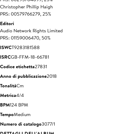
Christopher Phillip Haigh
PRS: 00579766279, 25%
Editori
Audio Network Rights Limited
PRS: 01159006470, 50%
ISWC
T9283181588
ISRC
GB-FFM-18-66781
Codice etichetta
27831
Anno di pubblicazione
2018
Tonalità
Cm
Metrica
4/4
BPM
124 BPM
Tempo
Medium
Numero di catalogo
3077/1
DETTAGLI DELL'ALBUM