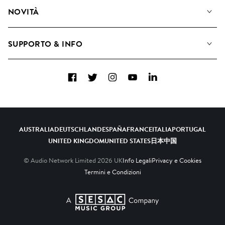
Diventare Compositori
Playlist
NOVITÀ
Come utilizziamo l'intelligenza artificiale
Album
Blog
Raccolte
SUPPORTO & INFO
Top 20
FAQ
Facebook
Twitter
Instagram
YouTube
LinkedIn
Contattaci
AUSTRALIA
DEUTSCHLAND
ESPAÑA
FRANCE
ITALIA
PORTUGAL
UNITED KINGDOM
UNITED STATES
日本
中国
© Audio Network Limited
2026
UK
Info Legali
Privacy e Cookies
Termini e Condizioni
A SESAC Company