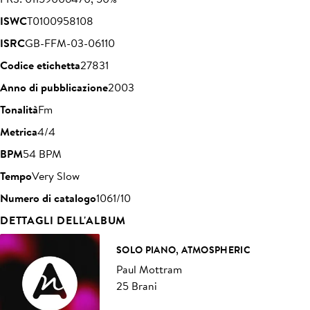
ISWC
T0100958108
ISRC
GB-FFM-03-06110
Codice etichetta
27831
Anno di pubblicazione
2003
Tonalità
Fm
Metrica
4/4
BPM
54 BPM
Tempo
Very Slow
Numero di catalogo
1061/10
DETTAGLI DELL'ALBUM
SOLO PIANO, ATMOSPHERIC
Paul Mottram
25 Brani