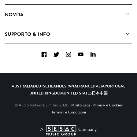
Diventare Compositori
Playlist
NOVITÀ
Come utilizziamo l'intelligenza artificiale
Album
Blog
Raccolte
SUPPORTO & INFO
Top 20
FAQ
Facebook
Twitter
Instagram
YouTube
LinkedIn
Contattaci
AUSTRALIA
DEUTSCHLAND
ESPAÑA
FRANCE
ITALIA
PORTUGAL
UNITED KINGDOM
UNITED STATES
日本
中国
© Audio Network Limited
2026
UK
Info Legali
Privacy e Cookies
Termini e Condizioni
A SESAC Company