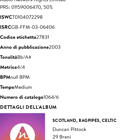
PRS: 01159006470, 50%
ISWC
T0104072298
ISRC
GB-FFM-03-06406
Codice etichetta
27831
Anno di pubblicazione
2003
Tonalità
Bb/A#
Metrica
4/4
BPM
null BPM
Tempo
Medium
Numero di catalogo
1064/6
DETTAGLI DELL'ALBUM
SCOTLAND, BAGPIPES, CELTIC
Duncan Pittock
29 Brani