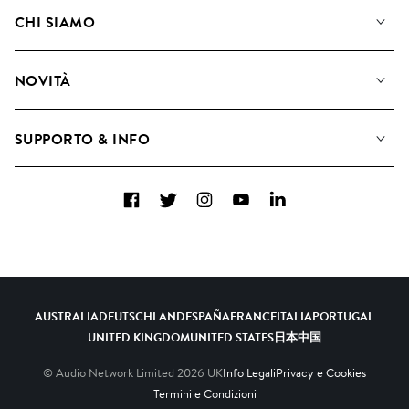
La Nostra Musica
CHI SIAMO
Cerca
Diventare Compositori
Playlist
NOVITÀ
Come utilizziamo l'intelligenza artificiale
Album
Blog
Raccolte
SUPPORTO & INFO
Top 20
FAQ
Facebook
Twitter
Instagram
YouTube
LinkedIn
Contattaci
AUSTRALIA
DEUTSCHLAND
ESPAÑA
FRANCE
ITALIA
PORTUGAL
UNITED KINGDOM
UNITED STATES
日本
中国
© Audio Network Limited
2026
UK
Info Legali
Privacy e Cookies
Termini e Condizioni