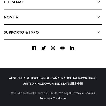
CHI SIAMO
Cerca
Diventare Compositori
Playlist
NOVITÀ
Come utilizziamo l'intelligenza artificiale
Album
Blog
Raccolte
SUPPORTO & INFO
Top 20
FAQ
Facebook
Twitter
Instagram
YouTube
LinkedIn
Contattaci
AUSTRALIA
DEUTSCHLAND
ESPAÑA
FRANCE
ITALIA
PORTUGAL
UNITED KINGDOM
UNITED STATES
日本
中国
© Audio Network Limited
2026
UK
Info Legali
Privacy e Cookies
Termini e Condizioni