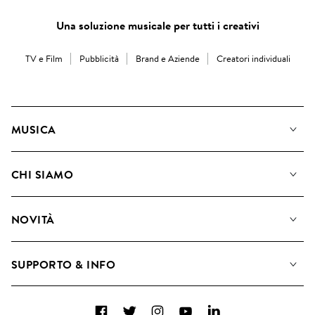
Una soluzione musicale per tutti i creativi
TV e Film
Pubblicità
Brand e Aziende
Creatori individuali
MUSICA
La Nostra Musica
CHI SIAMO
Cerca
Diventare Compositori
Playlist
NOVITÀ
Come utilizziamo l'intelligenza artificiale
Album
Blog
Raccolte
SUPPORTO & INFO
Top 20
FAQ
Facebook
Twitter
Instagram
YouTube
LinkedIn