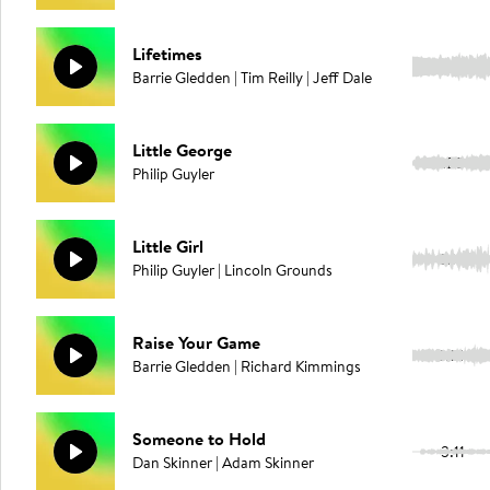
Lifetimes
4:33
Barrie Gledden | Tim Reilly | Jeff Dale
Little George
2:20
Philip Guyler
Little Girl
2:18
Philip Guyler | Lincoln Grounds
Raise Your Game
3:14
Barrie Gledden | Richard Kimmings
Someone to Hold
3:11
Dan Skinner | Adam Skinner