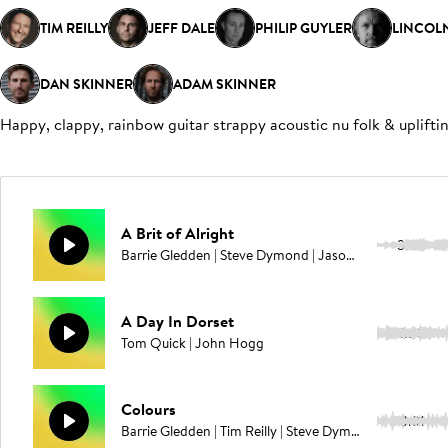
TIM REILLY
JEFF DALE
PHILIP GUYLER
LINCOL
DAN SKINNER
ADAM SKINNER
Happy, clappy, rainbow guitar strappy acoustic nu folk & upliftin
A Brit of Alright
3:07
Barrie Gledden | Steve Dymond | Jason Pedder
A Day In Dorset
2:13
Tom Quick | John Hogg
Colours
3:31
Barrie Gledden | Tim Reilly | Steve Dymond | Jason Pedder