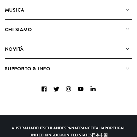
MUSICA
La Nostra Musica
CHI SIAMO
Cerca
Diventare Compositori
Playlist
NOVITÀ
Come utilizziamo l'intelligenza artificiale
Album
Blog
Raccolte
SUPPORTO & INFO
Top 20
FAQ
Facebook
Twitter
Instagram
YouTube
LinkedIn
Contattaci
AUSTRALIA
DEUTSCHLAND
ESPAÑA
FRANCE
ITALIA
PORTUGAL
UNITED KINGDOM
UNITED STATES
日本
中国