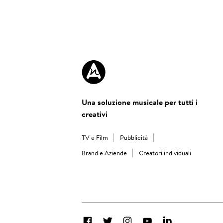
Una soluzione musicale per tutti i
creativi
TV e Film
Pubblicità
Brand e Aziende
Creatori individuali
Facebook
Twitter
Instagram
YouTube
LinkedIn