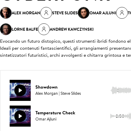
ALEX MORGAN
STEVE SLIDES
OMAR AJLUNI
T
LORNE BALFE
ANDREW KAWCZYNSKI
Evocando un futuro distopico, questi strumenti ibridi fondono 
Ideali per contenuti fantascientifici, gli arrangiamenti presentano 
sintetizzatori futuristici, archi avvolgenti e chitarra grintosa e te
Showdown
3:15
Alex Morgan | Steve Slides
Temperature Check
2:50
Omar Ajluni