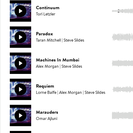
Continuum
2:08
Tori Letzler
Paradox
1:58
Taran Mitchell | Steve Slides
Machines In Mumbai
2:59
Alex Morgan | Steve Slides
Requiem
3:06
Lorne Balfe | Alex Morgan | Steve Slides
Marauders
2:58
Omar Ajluni