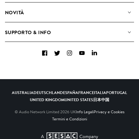
Diventare Compositori
Playlist
NOVITÀ
Come utilizziamo l'intelligenza artificiale
Album
Blog
Raccolte
SUPPORTO & INFO
Top 20
FAQ
Facebook
Twitter
Instagram
YouTube
LinkedIn
Contattaci
AUSTRALIA
DEUTSCHLAND
ESPAÑA
FRANCE
ITALIA
PORTUGAL
UNITED KINGDOM
UNITED STATES
日本
中国
© Audio Network Limited
2026
UK
Info Legali
Privacy e Cookies
Termini e Condizioni
A SESAC Company