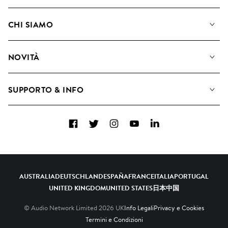
La Nostra Musica
CHI SIAMO
Cerca
Diventare Compositori
Playlist
NOVITÀ
Come utilizziamo l'intelligenza artificiale
Album
Blog
Raccolte
SUPPORTO & INFO
Top 20
FAQ
Facebook
Twitter
Instagram
YouTube
LinkedIn
Contattaci
AUSTRALIA
DEUTSCHLAND
ESPAÑA
FRANCE
ITALIA
PORTUGAL
UNITED KINGDOM
UNITED STATES
日本
中国
© Audio Network Limited
2026
UK
Info Legali
Privacy e Cookies
Termini e Condizioni